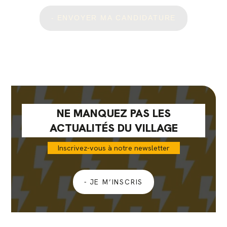
vous
êtes
ENVOYER MA CANDIDATURE
un
humain
en
sélectionnant
la
voiture.
NE MANQUEZ PAS LES
ACTUALITÉS DU VILLAGE
Inscrivez-vous à notre newsletter
JE M’INSCRIS