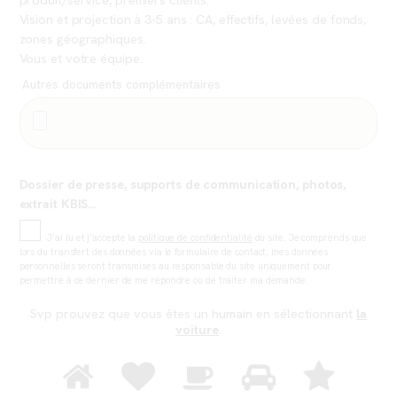
Vision et projection à 3-5 ans : CA, effectifs, levées de fonds,
zones géographiques.
Vous et votre équipe.
Autres documents complémentaires
Dossier de presse, supports de communication, photos,
extrait KBIS…
J’ai lu et j’accepte la
politique de confidentialité
du site. Je comprends que
lors du transfert des données via le formulaire de contact, mes données
personnelles seront transmises au responsable du site uniquement pour
permettre à ce dernier de me répondre ou de traiter ma demande.
Svp prouvez que vous êtes un humain en sélectionnant
la
voiture
.
Svp
prouvez
1
2
3
4
5
que