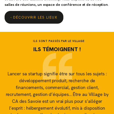
salles de réunions, un espace de conférence et de réception
.
DÉCOUVRIR LES LIEUX
ILS SONT PASSÉS PAR LE VILLAGE
ILS TÉMOIGNENT !
Lancer sa startup signifie être sur tous les sujets :
Le
s
développement produit, recherche de
ne
financements, commercial, gestion client,
recrutement, gestion d’équipes… Être au Village by
tr
e
CA des Savoie est un vrai plus pour s’alléger
ser
l’esprit : hébergement évolutif, mis à disposition