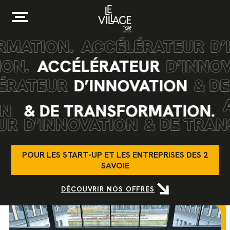
L’offre entreprise
À propos du Village
RMATION.
ACCÉLÉRATEUR
D’
Le magazine du Village
ION.
ACCÉLÉRATEUR
D’INNO
ÉRATEUR
D’INNOVATION
& D
ON
& DE TRANSFORMATION.
UR
D’INNOVATION
& DE TRAN
POUR LES START-UP ET LES ENTREPRISES DES 2
SAVOIE
DÉCOUVRIR NOS OFFRES