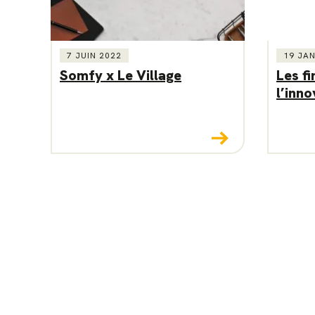
7 JUIN 2022
19 JAN
Somfy x Le Village
Les f
l’inno