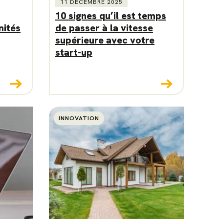
11 DÉCEMBRE 2025
10 signes qu’il est temps
nités
de passer à la vitesse
supérieure avec votre
start-up
INNOVATION