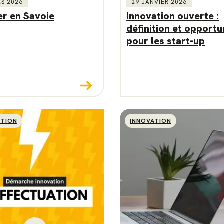
RS 2026
29 JANVIER 2026
er en Savoie
Innovation ouverte :
définition et opportu
pour les start-up
ATION
INNOVATION